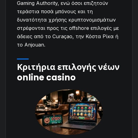
Gaming Authority, ενώ όσοι επιζητούν
τεράστια ποσά μπόνους και τη
δυνατότητα χρήσης κρυπτονομισμάτων
στρέφονται προς τις offshore επιλογές με
άδειες από το Curaçao, την Κόστα Ρίκα ή
το Anjouan.
Κριτήρια επιλογής νέων
online casino