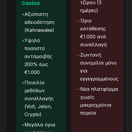
τζίρου (3
Casino
ημέρες)
Αξιόπιστη
Όριο
αδειοδότηση
κατάθεσης
(Kahnawake)
€1.000 ανά
Υψηλό
συναλλαγή
ποσοστό
Ζωντανή
ανταμοιβής
συνομιλία μόνο
200% έως
για
€1.000
εγγεγραμμένους
Ποικιλία
Νέα πλατφόρμα
μεθόδων
χωρίς
συναλλαγής
μακροχρόνια
(Volt, Jeton,
πορεία
Crypto)
Μεγάλα όρια