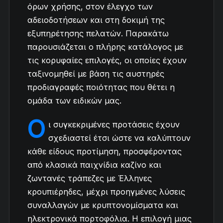
όρων χρήσης, στον έλεγχο των
αδειοδοτήσεων και στη δοκιμή της
εξυπηρέτησης πελατών. Παρακάτω
παρουσιάζεται ο πλήρης κατάλογος με
τις κορυφαίες επιλογές, οι οποίες έχουν
ταξινομηθεί με βάση τις αυστηρές
προδιαγραφές ποιότητας που θέτει η
ομάδα των ειδικών μας.
Ο
ι συγκεκριμένες προτάσεις έχουν
σχεδιαστεί έτσι ώστε να καλύπτουν
κάθε είδους προτίμηση, προσφέροντας
από κλασικά παιχνίδια καζίνο και
ζωντανές τράπεζες με Έλληνες
κρουπιέρηδες, μέχρι προηγμένες λύσεις
συναλλαγών με κρυπτονομίσματα και
ηλεκτρονικά πορτοφόλια. Η επιλογή μιας