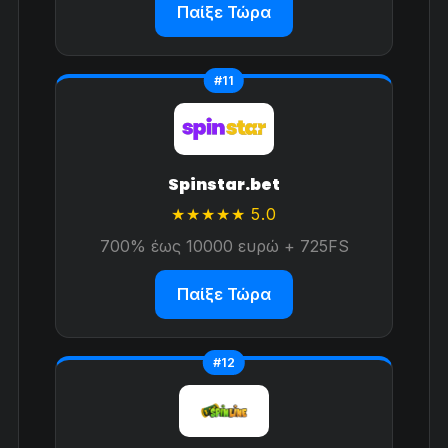
Παίξε Τώρα
#11
Spinstar.bet
★★★★★ 5.0
700% έως 10000 ευρώ + 725FS
Παίξε Τώρα
#12