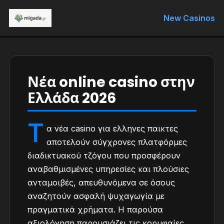
New Casinos
Νέα online casino στην
Ελλάδα 2026
Τ
α νέα casino για ελληνες παικτες
αποτελούν σύγχρονες πλατφόρμες
διαδικτυακού τζόγου που προσφέρουν
αναβαθμισμένες υπηρεσίες και πλούσιες
ανταμοιβές, απευθυνόμενα σε όσους
αναζητούν ασφαλή ψυχαγωγία με
πραγματικά χρήματα. Η παρούσα
αξιολόγηση παρουσιάζει τις κορυφαίες