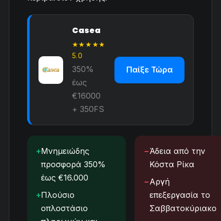
Casea
★★★★★
5.0
350%
Παίξε Τώρα
έως
€16000
+ 350FS
Μνημειώδης
Άδεια από την
προσφορά 350%
Κόστα Ρίκα
έως €16.000
Αργή
Πλούσιο
επεξεργασία το
οπλοστάσιο
Σαββατοκύριακο