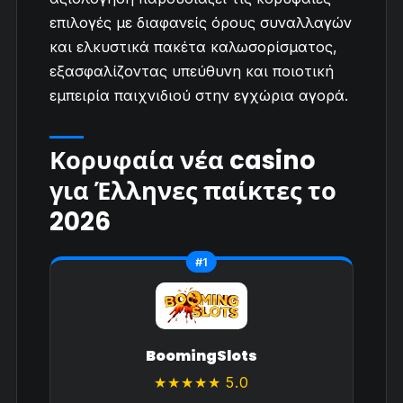
επιλογές με διαφανείς όρους συναλλαγών
και ελκυστικά πακέτα καλωσορίσματος,
εξασφαλίζοντας υπεύθυνη και ποιοτική
εμπειρία παιχνιδιού στην εγχώρια αγορά.
Κορυφαία νέα casino
για Έλληνες παίκτες το
2026
#1
BoomingSlots
★★★★★ 5.0