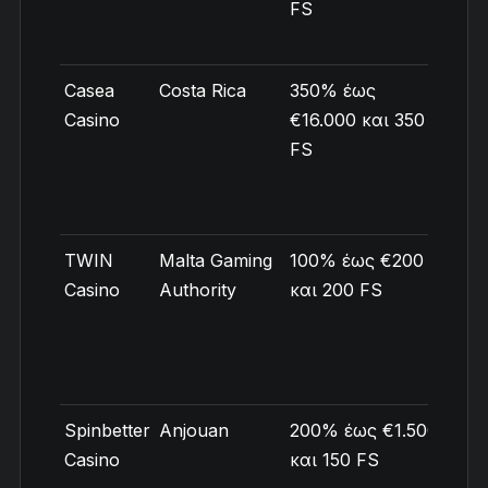
FS
Casea
Costa Rica
350% έως
1 έω
Casino
€16.000 και 350
ημέρ
FS
TWIN
Malta Gaming
100% έως €200
Εντό
Casino
Authority
και 200 FS
ωρώ
Spinbetter
Anjouan
200% έως €1.500
Έως
Casino
και 150 FS
ώρε